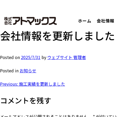
ホーム
会社情報
コ
ン
会社情報を更新しました
テ
ン
ツ
Posted on
2025/7/31
by
ウェブサイト 管理者
に
ジ
Posted in
お知らせ
ャ
ン
投
Previous:
施工実績を更新しました
プ
す
稿
コメントを残す
る
ナ
メールアドレスが公開されることはありません。
*
が付いてい