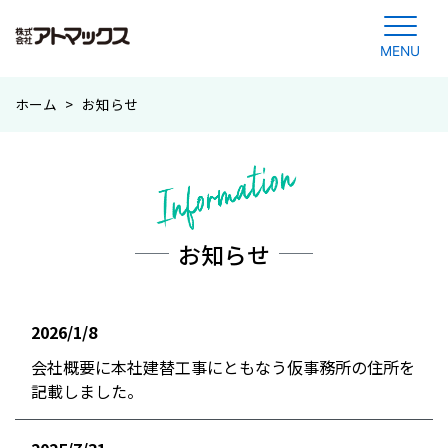
MENU
コ
ホーム
>
お知らせ
ン
テ
ン
ツ
に
お知らせ
ジ
ャ
ン
2026/1/8
プ
お知らせ
す
会社概要に本社建替工事にともなう仮事務所の住所を
る
記載しました。