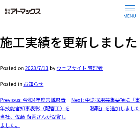
MENU
コ
ン
施工実績を更新しました
テ
ン
ツ
Posted on
2023/7/13
by
ウェブサイト 管理者
に
ジ
Posted in
お知らせ
ャ
ン
投
Previous:
令和4年度宮城県青
Next:
中途採用募集要項に「事
プ
年技能者知事表彰（配管工）を
務職」を追加しました
す
稿
当社、佐藤 尚吾さんが受賞し
る
ました。
ナ