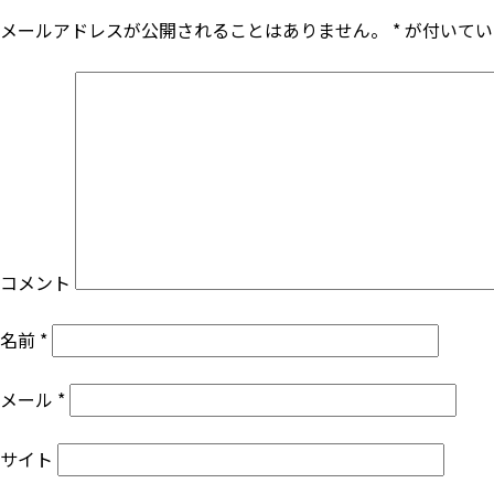
ビ
メールアドレスが公開されることはありません。
*
が付いてい
ゲ
ー
シ
ョ
コメント
ン
名前
*
メール
*
サイト