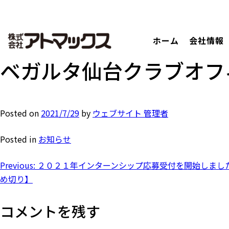
ホーム
会社情報
コ
ン
ベガルタ仙台クラブオフ
テ
ン
ツ
Posted on
2021/7/29
by
ウェブサイト 管理者
に
ジ
Posted in
お知らせ
ャ
ン
投
Previous:
２０２１年インターンシップ応募受付を開始しまし
プ
め切り】
す
稿
る
コメントを残す
ナ