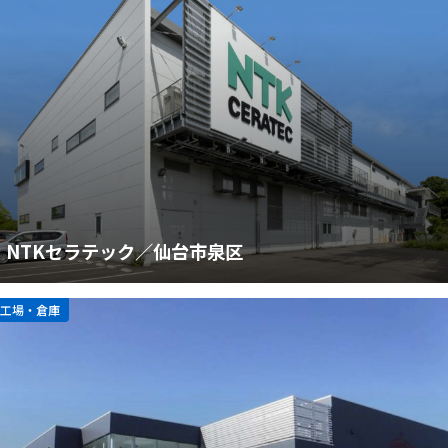
NTKセラテック／仙台市泉区
工場・倉庫