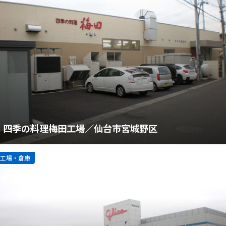
四季の料理梅田工場／仙台市宮城野区
工場・倉庫