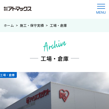
MENU
コ
ホーム
>
施工・保守実績
>
工場・倉庫
ン
テ
ン
ツ
に
工場・倉庫
ジ
ャ
ン
工場・倉庫
プ
す
る