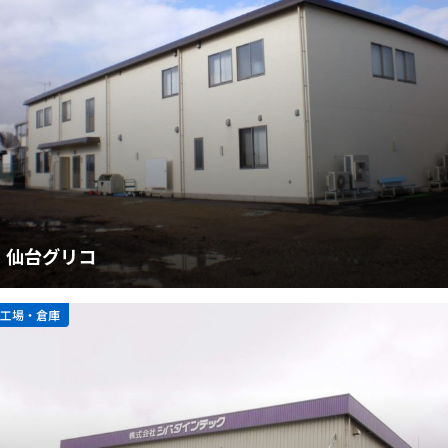
仙台グリコ
工場・倉庫