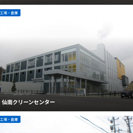
工場・倉庫
仙南クリーンセンター
工場・倉庫