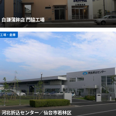
白謙蒲鉾店 門脇工場
工場・倉庫
河北折込センター／仙台市若林区