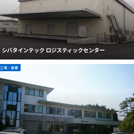
シバタインテック ロジスティックセンター
工場・倉庫