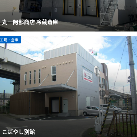
丸一阿部商店 冷蔵倉庫
工場・倉庫
こばやし別館