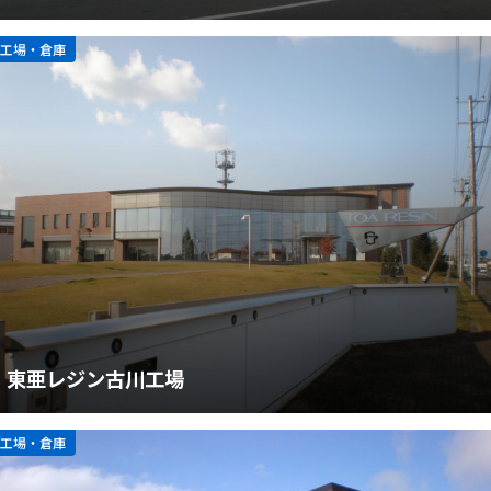
工場・倉庫
東亜レジン古川工場
工場・倉庫