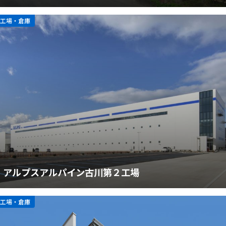
工場・倉庫
アルプスアルパイン古川第２工場
工場・倉庫