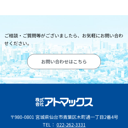
お問い合わせ
ご相談・ご質問等がございましたら、
お気軽にお問い合わ
せください。
お問い合わせはこちら
〒980-0801 宮城県仙台市青葉区木町通一丁目2番4号
TEL：
022-262-3331