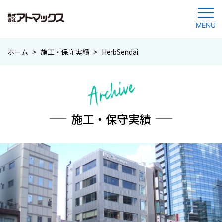
MENU
コ
ホーム
>
施工・保守実績
>
HerbSendai
ン
テ
ン
ツ
に
施工・保守実績
ジ
ャ
ン
プ
す
る