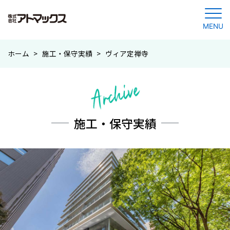
MENU
コ
ホーム
>
施工・保守実績
>
ヴィア定禅寺
ン
テ
ン
ツ
に
施工・保守実績
ジ
ャ
ン
プ
す
る