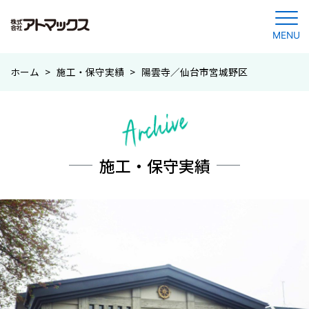
MENU
コ
ホーム
>
施工・保守実績
>
陽雲寺／仙台市宮城野区
ン
テ
ン
ツ
に
施工・保守実績
ジ
ャ
ン
プ
す
る