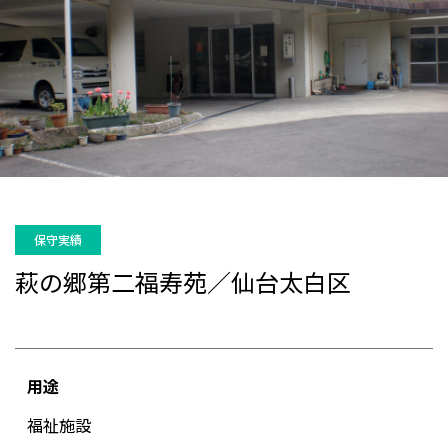
保守実績
萩の郷第二福寿苑／仙台太白区
用途
福祉施設