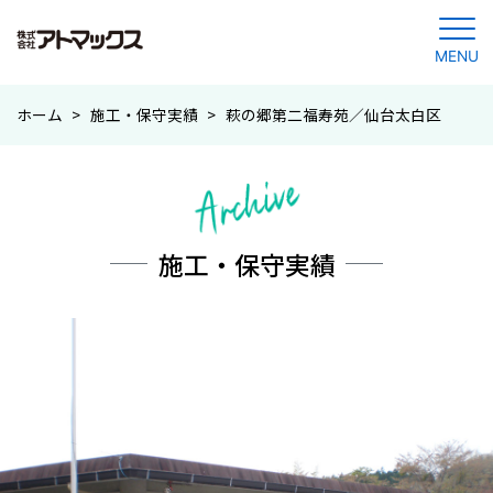
MENU
コ
ホーム
>
施工・保守実績
>
萩の郷第二福寿苑／仙台太白区
ン
テ
ン
ツ
に
施工・保守実績
ジ
ャ
ン
プ
す
る