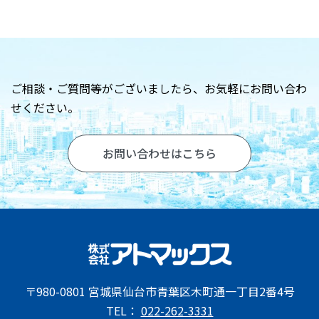
お問い合わせ
ご相談・ご質問等がございましたら、
お気軽にお問い合わ
せください。
お問い合わせはこちら
〒980-0801 宮城県仙台市青葉区木町通一丁目2番4号
TEL：
022-262-3331