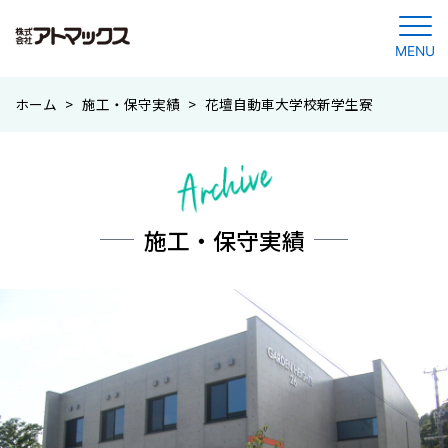
MENU
コ
ホーム
>
施工・保守実績
>
花壇自動車大学校新学生寮
ン
テ
ン
ツ
に
施工・保守実績
ジ
ャ
ン
プ
す
る