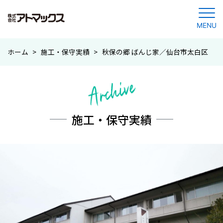
MENU
コ
ホーム
>
施工・保守実績
>
秋保の郷 ばんじ家／仙台市太白区
ン
テ
ン
ツ
に
施工・保守実績
ジ
ャ
ン
プ
す
る