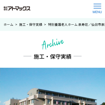
MENU
コ
ホーム
>
施工・保守実績
>
特別養護老人ホーム 泉寿荘／仙台市泉
ン
テ
ン
ツ
に
施工・保守実績
ジ
ャ
ン
プ
す
る