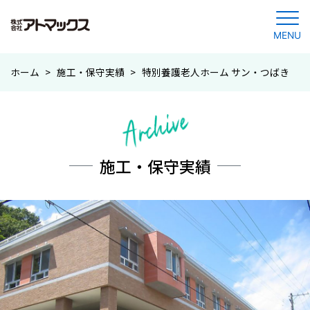
MENU
コ
ホーム
>
施工・保守実績
>
特別養護老人ホーム サン・つばき
ン
テ
ン
ツ
に
施工・保守実績
ジ
ャ
ン
プ
す
る