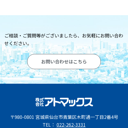
お問い合わせ
ご相談・ご質問等がございましたら、
お気軽にお問い合わ
せください。
お問い合わせはこちら
〒980-0801 宮城県仙台市青葉区木町通一丁目2番4号
TEL：
022-262-3331