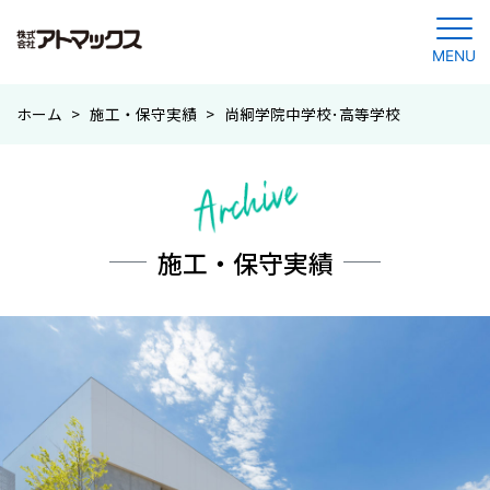
MENU
コ
ホーム
>
施工・保守実績
>
尚絅学院中学校･高等学校
ン
テ
ン
ツ
に
施工・保守実績
ジ
ャ
ン
プ
す
る