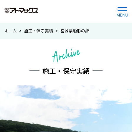
MENU
コ
ホーム
>
施工・保守実績
>
宮城県船形の郷
ン
テ
ン
ツ
に
施工・保守実績
ジ
ャ
ン
プ
す
る