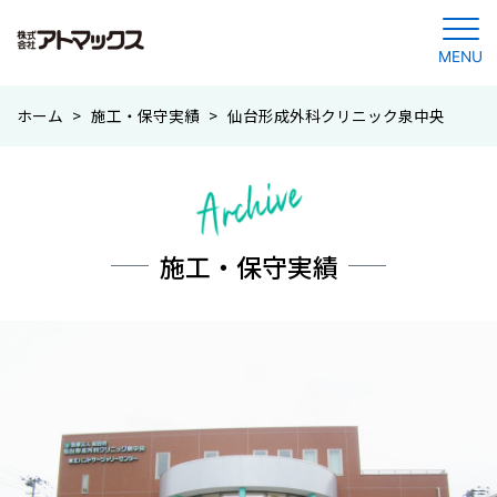
MENU
コ
ホーム
>
施工・保守実績
>
仙台形成外科クリニック泉中央
ン
テ
ン
ツ
に
施工・保守実績
ジ
ャ
ン
プ
す
る