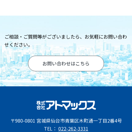
お問い合わせ
ご相談・ご質問等がございましたら、
お気軽にお問い合わ
せください。
お問い合わせはこちら
〒980-0801 宮城県仙台市青葉区木町通一丁目2番4号
TEL：
022-262-3331