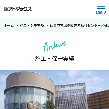
MENU
コ
ホーム
>
施工・保守実績
>
仙台市宮城野障害者福祉センター／仙
ン
テ
ン
ツ
に
施工・保守実績
ジ
ャ
ン
プ
す
る