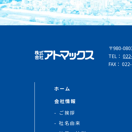
〒980-0
TEL：
022
FAX： 022-
ホーム
会社情報
ご挨拶
社名由来