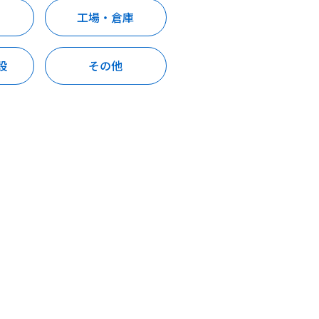
工場・倉庫
設
その他