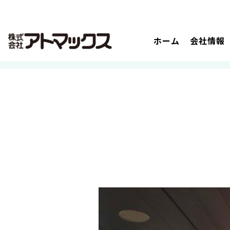
ホーム
会社情報
コ
ホーム
>
施工・保守実績
>
仙台市
ン
テ
ン
ツ
に
ジ
ャ
ン
プ
す
る