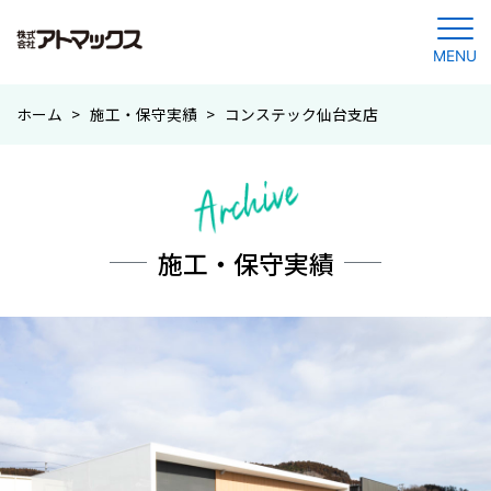
MENU
コ
ホーム
>
施工・保守実績
>
コンステック仙台支店
ン
テ
ン
ツ
に
施工・保守実績
ジ
ャ
ン
プ
す
る