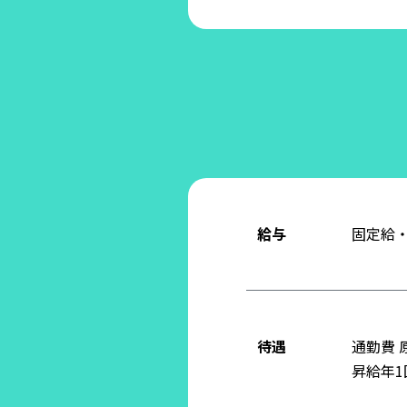
給与
固定給
待遇
通勤費 
昇給年1